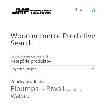
Woocommerce Predictive
Search
[woocommerce_search]
Kategórie produktov
Značky produktu
Elpumps
Riwall
GTM
Sandri Garden
Walbro