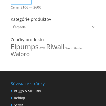
Cena:
210€
—
260€
Kategórie produktov
Značky produktu
Elpumps
Riwall
GTM
Sandri Garden
Walbro
Súvisiace stránky
Briggs & Stratton
Rebiop
Servis